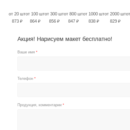
от 20 шт
от 100 шт
от 300 шт
от 800 шт
от 1000 шт
от 2000 шт
о
873 ₽
864 ₽
856 ₽
847 ₽
838 ₽
829 ₽
Акция! Нарисуем макет бесплатно!
Ваше имя
*
Телефон
*
Продукция, комментарии
*