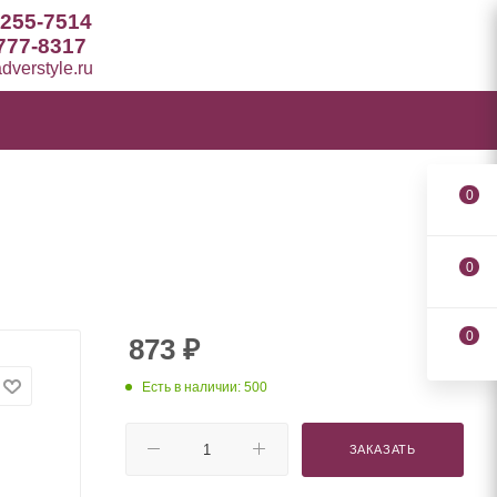
 255-7514
777-8317
verstyle.ru
0
0
0
873
₽
Есть в наличии: 500
ЗАКАЗАТЬ