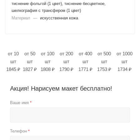
тиснение фольгой (1 цвет), тиснение бесцветное,
шелкография с трансфером (1 цвет)
Материал
—
искусственная кожа
от 10
от 50
от 100
от 200
от 400
от 500
от 1000
шт
шт
шт
шт
шт
шт
шт
1845 ₽
1827 ₽
1808 ₽
1790 ₽
1771 ₽
1753 ₽
1734 ₽
Акция! Нарисуем макет бесплатно!
Ваше имя
*
Телефон
*