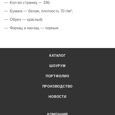
Кол-во страниц — 336;
Бумага — белая, плотность 70 г/м²;
Обрез — красный;
Форзац и нахзац — черные.
КАТАЛОГ
ШОУРУМ
ПОРТФОЛИО
ПРОИЗВОДСТВО
НОВОСТИ
КОМПАНИЯ