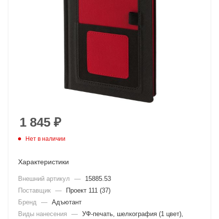
1 845
₽
Нет в наличии
Характеристики
Внешний артикул
—
15885.53
Поставщик
—
Проект 111 (37)
Бренд
—
Адъютант
Виды нанесения
—
УФ-печать, шелкография (1 цвет),