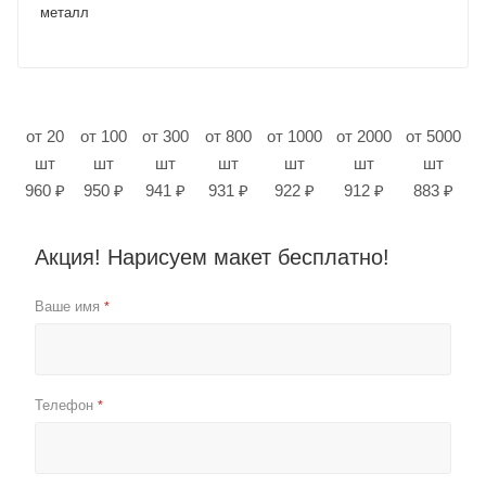
металл
от 20
от 100
от 300
от 800
от 1000
от 2000
от 5000
шт
шт
шт
шт
шт
шт
шт
960 ₽
950 ₽
941 ₽
931 ₽
922 ₽
912 ₽
883 ₽
Акция! Нарисуем макет бесплатно!
Ваше имя
*
Телефон
*