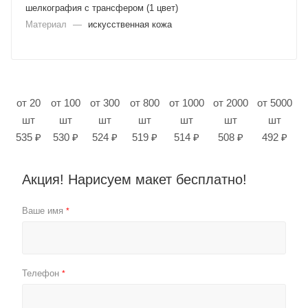
шелкография с трансфером (1 цвет)
Материал
—
искусственная кожа
от 20
от 100
от 300
от 800
от 1000
от 2000
от 5000
шт
шт
шт
шт
шт
шт
шт
535 ₽
530 ₽
524 ₽
519 ₽
514 ₽
508 ₽
492 ₽
Акция! Нарисуем макет бесплатно!
Ваше имя
*
Телефон
*