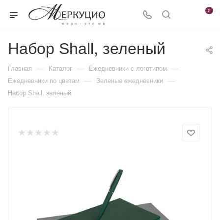
0
Набор Shall, зеленый
—
—
—
Главная
Каталог
Ежедневники c логотипом
—
—
Ежедневники по цветам
Зеленые ежедневники
Набор Shall, зеленый