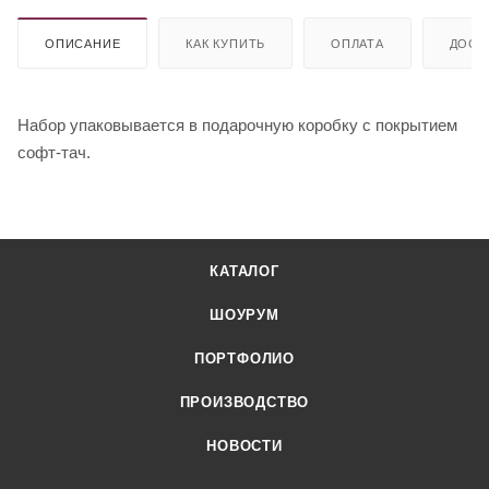
ОПИСАНИЕ
КАК КУПИТЬ
ОПЛАТА
ДОСТ
Набор упаковывается в подарочную коробку с покрытием
софт-тач.
КАТАЛОГ
ШОУРУМ
ПОРТФОЛИО
ПРОИЗВОДСТВО
НОВОСТИ