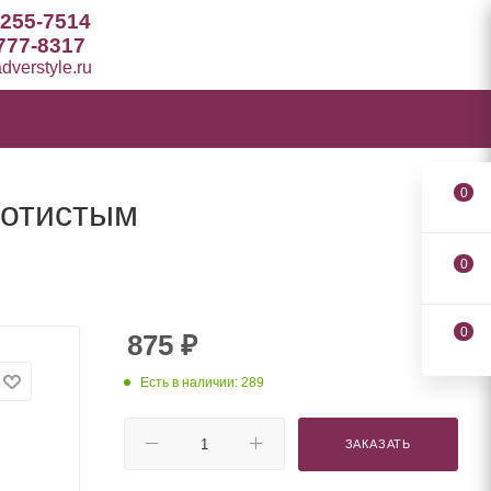
 255-7514
777-8317
verstyle.ru
0
лотистым
0
0
875
₽
Есть в наличии: 289
ЗАКАЗАТЬ