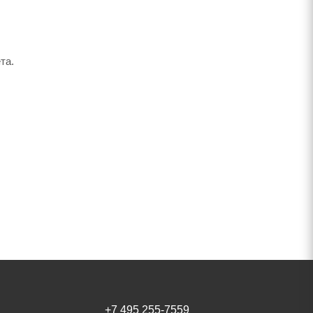
та.
+7 495 255-7559