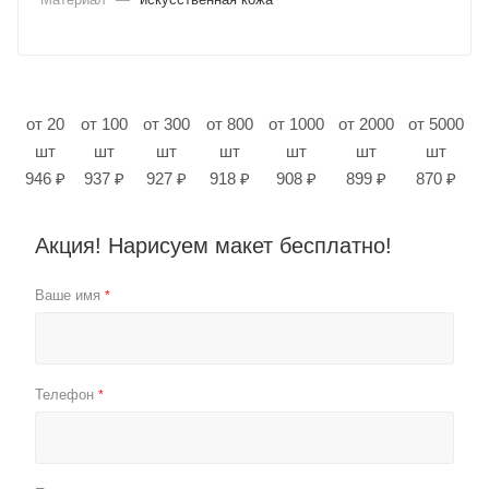
от 20
от 100
от 300
от 800
от 1000
от 2000
от 5000
шт
шт
шт
шт
шт
шт
шт
946 ₽
937 ₽
927 ₽
918 ₽
908 ₽
899 ₽
870 ₽
Акция! Нарисуем макет бесплатно!
Ваше имя
*
Телефон
*