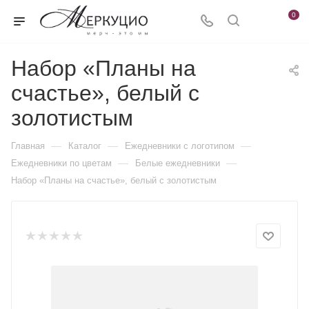
0
Набор «Планы на
счастье», белый с
золотистым
—
—
—
Главная
Каталог
Ежедневники c логотипом
—
—
Ежедневники по цветам
Белые ежедневники
Набор «Планы на счастье», белый с золотистым