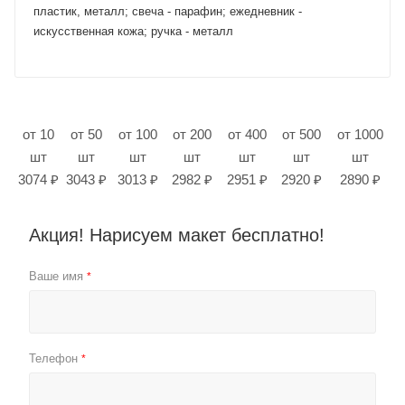
пластик, металл; свеча - парафин; ежедневник -
искусственная кожа; ручка - металл
от 10
от 50
от 100
от 200
от 400
от 500
от 1000
шт
шт
шт
шт
шт
шт
шт
3074 ₽
3043 ₽
3013 ₽
2982 ₽
2951 ₽
2920 ₽
2890 ₽
Акция! Нарисуем макет бесплатно!
Ваше имя
*
Телефон
*