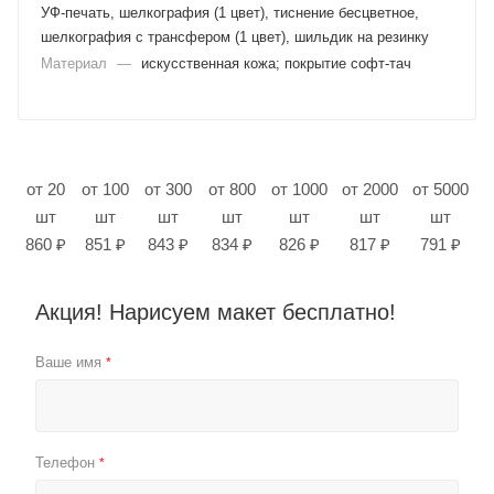
УФ-печать, шелкография (1 цвет), тиснение бесцветное,
шелкография с трансфером (1 цвет), шильдик на резинку
Материал
—
искусственная кожа; покрытие софт-тач
от 20
от 100
от 300
от 800
от 1000
от 2000
от 5000
шт
шт
шт
шт
шт
шт
шт
860 ₽
851 ₽
843 ₽
834 ₽
826 ₽
817 ₽
791 ₽
Акция! Нарисуем макет бесплатно!
Ваше имя
*
Телефон
*