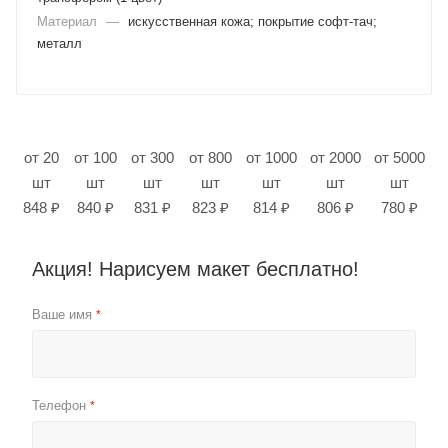
Материал
—
искусственная кожа; покрытие софт-тач;
металл
от 20
от 100
от 300
от 800
от 1000
от 2000
от 5000
шт
шт
шт
шт
шт
шт
шт
848 ₽
840 ₽
831 ₽
823 ₽
814 ₽
806 ₽
780 ₽
Акция! Нарисуем макет бесплатно!
Ваше имя
*
Телефон
*