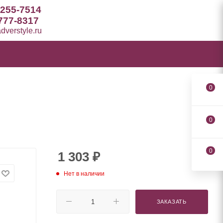
 255-7514
777-8317
verstyle.ru
0
0
0
1 303
₽
Нет в наличии
ЗАКАЗАТЬ