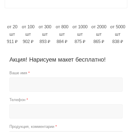
от 20
от 100
от 300
от 800
от 1000
от 2000
от 5000
шт
шт
шт
шт
шт
шт
шт
911 ₽
902 ₽
893 ₽
884 ₽
875 ₽
865 ₽
838 ₽
Акция! Нарисуем макет бесплатно!
Ваше имя
*
Телефон
*
Продукция, комментарии
*