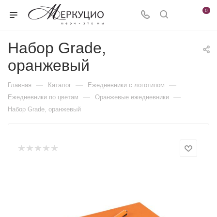
0
Набор Grade,
оранжевый
—
—
—
Главная
Каталог
Ежедневники c логотипом
—
—
Ежедневники по цветам
Оранжевые ежедневники
Набор Grade, оранжевый