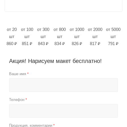
от 20
от 100
от 300
от 800
от 1000
от 2000
от 5000
шт
шт
шт
шт
шт
шт
шт
860 ₽
851 ₽
843 ₽
834 ₽
826 ₽
817 ₽
791 ₽
Акция! Нарисуем макет бесплатно!
Ваше имя
*
Телефон
*
Продукция, комментарии
*