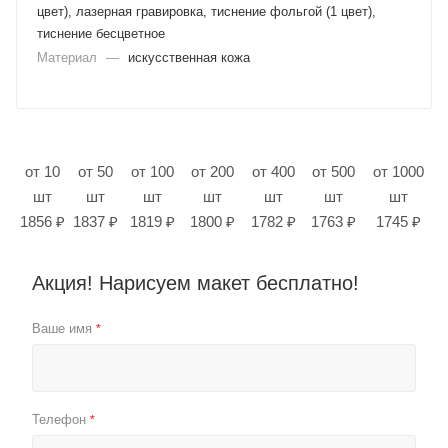
цвет), лазерная гравировка, тиснение фольгой (1 цвет),
тиснение бесцветное
Материал
—
искусственная кожа
от 10
от 50
от 100
от 200
от 400
от 500
от 1000
шт
шт
шт
шт
шт
шт
шт
1856 ₽
1837 ₽
1819 ₽
1800 ₽
1782 ₽
1763 ₽
1745 ₽
Акция! Нарисуем макет бесплатно!
Ваше имя
*
Телефон
*