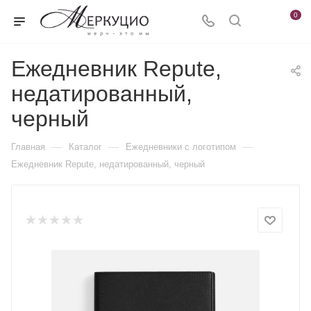
0
Ежедневник Repute,
недатированный,
черный
—
—
—
Главная
Каталог
Ежедневники c логотипом
Ежедневник Repute, недатированный, черный