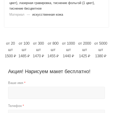
цвет), лазерная гравировка, тиснение фольгой (1 цвет),
тиснение бесцветное
Материал
—
искусственная кожа
от 20
от 100
от 300
от 800
от 1000
от 2000
от 5000
шт
шт
шт
шт
шт
шт
шт
1500 ₽
1485 ₽
1470 ₽
1455 ₽
1440 ₽
1425 ₽
1380 ₽
Акция! Нарисуем макет бесплатно!
Ваше имя
*
Телефон
*