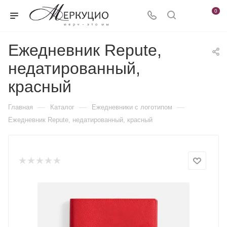
0
Ежедневник Repute,
недатированный,
красный
—
—
—
Главная
Каталог
Ежедневники c логотипом
Ежедневник Repute, недатированный, красный