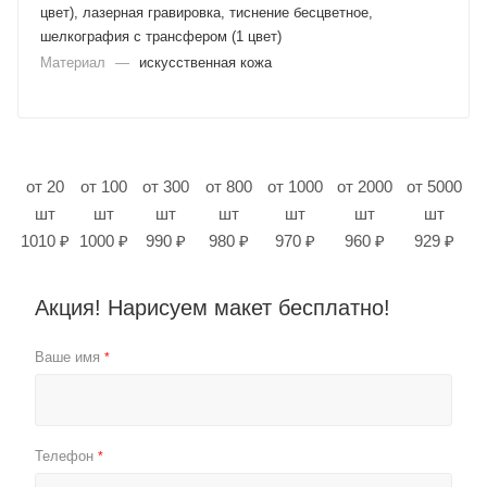
цвет), лазерная гравировка, тиснение бесцветное,
шелкография с трансфером (1 цвет)
Материал
—
искусственная кожа
от 20
от 100
от 300
от 800
от 1000
от 2000
от 5000
шт
шт
шт
шт
шт
шт
шт
1010 ₽
1000 ₽
990 ₽
980 ₽
970 ₽
960 ₽
929 ₽
Акция! Нарисуем макет бесплатно!
Ваше имя
*
Телефон
*