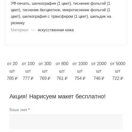
УФ-печать, шелкография (1 цвет), тиснение фольгой (1
цвет), тиснение бесцветное, микротиснение фольгой (1
цвет), шелкография с трансфером (1 цвет), шильдик на
резинку
Материал
—
искусственная кожа
от 20
от 100
от 300
от 800
от 1000
от 2000
от 5000
шт
шт
шт
шт
шт
шт
шт
785 ₽
777 ₽
769 ₽
761 ₽
754 ₽
746 ₽
722 ₽
Акция! Нарисуем макет бесплатно!
Ваше имя
*