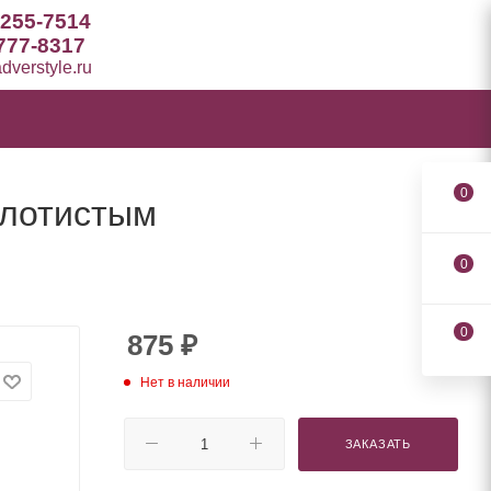
 255-7514
777-8317
verstyle.ru
0
олотистым
0
0
875
₽
Нет в наличии
ЗАКАЗАТЬ