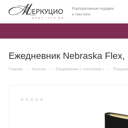
Корпоративные подарки
и текстиль
Ежедневник Nebraska Flex,
—
—
—
Главная
Каталог
Ежедневники c логотипом
Ежеднев