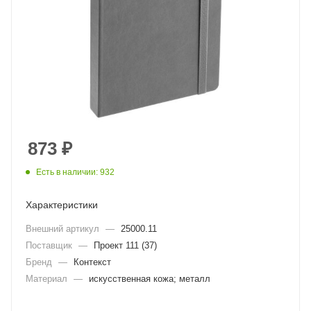
873
₽
Есть в наличии: 932
Характеристики
Внешний артикул
—
25000.11
Поставщик
—
Проект 111 (37)
Бренд
—
Контекст
Материал
—
искусственная кожа; металл