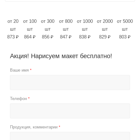
от 20
от 100
от 300
от 800
от 1000
от 2000
от 5000
шт
шт
шт
шт
шт
шт
шт
873 ₽
864 ₽
856 ₽
847 ₽
838 ₽
829 ₽
803 ₽
Акция! Нарисуем макет бесплатно!
Ваше имя
*
Телефон
*
Продукция, комментарии
*