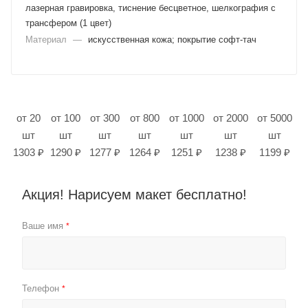
лазерная гравировка, тиснение бесцветное, шелкография с
трансфером (1 цвет)
Материал
—
искусственная кожа; покрытие софт-тач
от 20
от 100
от 300
от 800
от 1000
от 2000
от 5000
шт
шт
шт
шт
шт
шт
шт
1303 ₽
1290 ₽
1277 ₽
1264 ₽
1251 ₽
1238 ₽
1199 ₽
Акция! Нарисуем макет бесплатно!
Ваше имя
*
Телефон
*