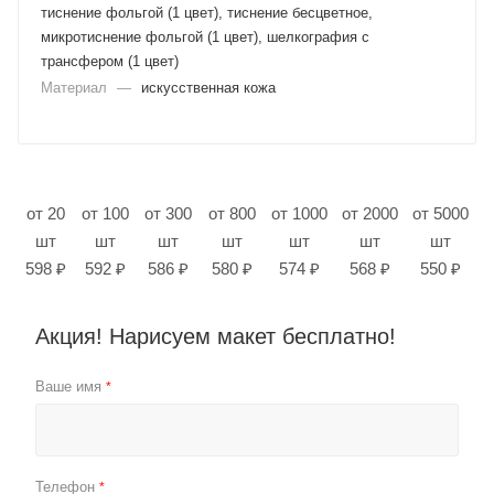
тиснение фольгой (1 цвет), тиснение бесцветное,
микротиснение фольгой (1 цвет), шелкография с
трансфером (1 цвет)
Материал
—
искусственная кожа
от 20
от 100
от 300
от 800
от 1000
от 2000
от 5000
шт
шт
шт
шт
шт
шт
шт
598 ₽
592 ₽
586 ₽
580 ₽
574 ₽
568 ₽
550 ₽
Акция! Нарисуем макет бесплатно!
Ваше имя
*
Телефон
*