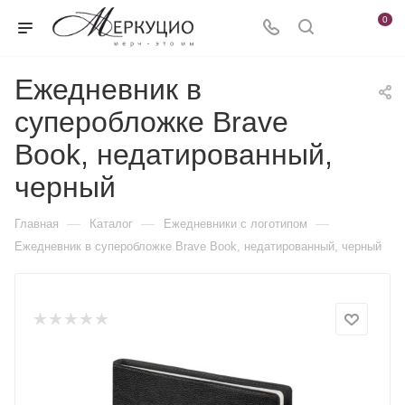
0
Ежедневник в
суперобложке Brave
Book, недатированный,
черный
—
—
—
Главная
Каталог
Ежедневники c логотипом
Ежедневник в суперобложке Brave Book, недатированный, черный