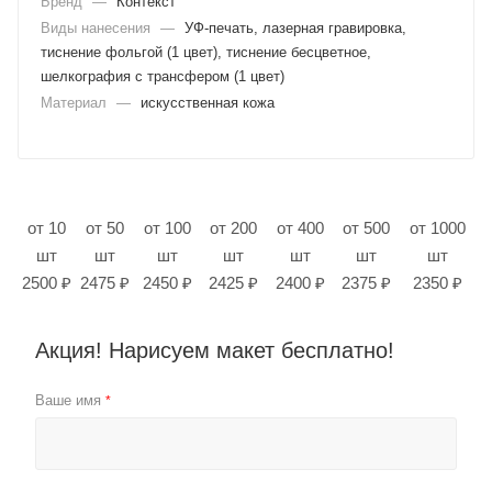
Бренд
—
Контекст
Виды нанесения
—
УФ-печать, лазерная гравировка,
тиснение фольгой (1 цвет), тиснение бесцветное,
шелкография с трансфером (1 цвет)
Материал
—
искусственная кожа
от 10
от 50
от 100
от 200
от 400
от 500
от 1000
шт
шт
шт
шт
шт
шт
шт
2500 ₽
2475 ₽
2450 ₽
2425 ₽
2400 ₽
2375 ₽
2350 ₽
Акция! Нарисуем макет бесплатно!
Ваше имя
*