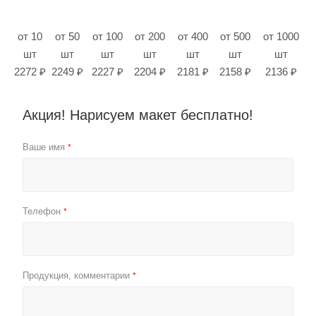
от 10
от 50
от 100
от 200
от 400
от 500
от 1000
шт
шт
шт
шт
шт
шт
шт
2272 ₽
2249 ₽
2227 ₽
2204 ₽
2181 ₽
2158 ₽
2136 ₽
Акция! Нарисуем макет бесплатно!
Ваше имя
*
Телефон
*
Продукция, комментарии
*