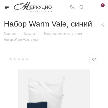
0
Набор Warm Vale, синий
—
—
—
Главная
Каталог
Ежедневники c логотипом
Набор Warm Vale, синий