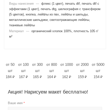
Виды нанесения
—
флекс (1 цвет), печать dtf, печать dtf с
эффектами (1 цвет), печать dtg, шелкография с трансфером
(5 цветов), кнопка, лейблы из пвх, лейблы и шильды,
металлические шильдики, светоотражающие лейблы,
тканевые лейблы
Материал
—
органический хлопок 100%, плотность 105 г/
м²
от 50
от 100
от 300
от 800
от 1000
от 2000
от 5000
шт
шт
шт
шт
шт
шт
шт
184 ₽
167 ₽
165 ₽
164 ₽
162 ₽
159 ₽
154 ₽
Акция! Нарисуем макет бесплатно!
Ваше имя
*