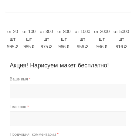
от 20
от 100
от 300
от 800
от 1000
от 2000
от 5000
шт
шт
шт
шт
шт
шт
шт
995 ₽
985 ₽
975 ₽
966 ₽
956 ₽
946 ₽
916 ₽
Акция! Нарисуем макет бесплатно!
Ваше имя
*
Телефон
*
Продукция, комментарии
*