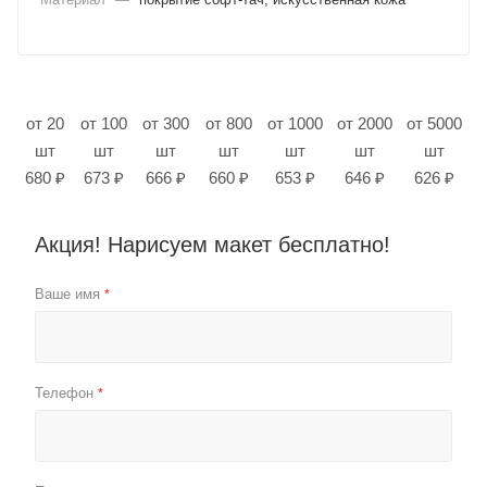
от 20
от 100
от 300
от 800
от 1000
от 2000
от 5000
шт
шт
шт
шт
шт
шт
шт
680 ₽
673 ₽
666 ₽
660 ₽
653 ₽
646 ₽
626 ₽
Акция! Нарисуем макет бесплатно!
Ваше имя
*
Телефон
*