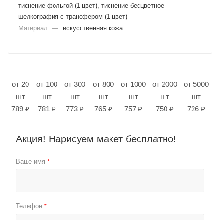
тиснение фольгой (1 цвет), тиснение бесцветное,
шелкография с трансфером (1 цвет)
Материал
—
искусственная кожа
от 20
от 100
от 300
от 800
от 1000
от 2000
от 5000
шт
шт
шт
шт
шт
шт
шт
789 ₽
781 ₽
773 ₽
765 ₽
757 ₽
750 ₽
726 ₽
Акция! Нарисуем макет бесплатно!
Ваше имя
*
Телефон
*