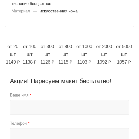
тиснение бесцветное
Материал
—
искусственная кожа
от 20
от 100
от 300
от 800
от 1000
от 2000
от 5000
шт
шт
шт
шт
шт
шт
шт
1149 ₽
1138 ₽
1126 ₽
1115 ₽
1103 ₽
1092 ₽
1057 ₽
Акция! Нарисуем макет бесплатно!
Ваше имя
*
Телефон
*