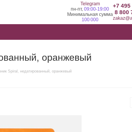
Telegram
+7 495
пн-пт,
09:00-19:00
8 800 
Минимальная сумма
zakaz@ad
100 000
рованный, оранжевый
ник Spiral, недатированный, оранжевый