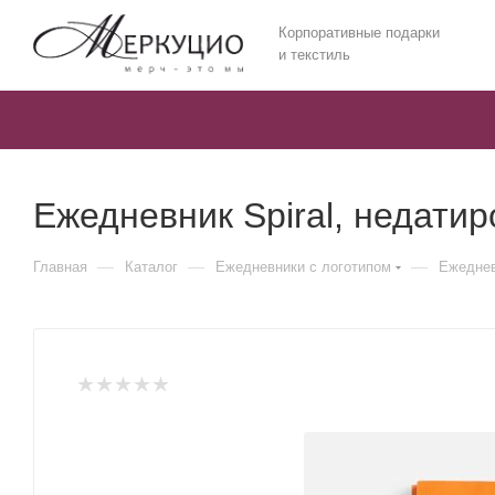
Корпоративные подарки
и текстиль
Ежедневник Spiral, недати
—
—
—
Главная
Каталог
Ежедневники c логотипом
Ежеднев