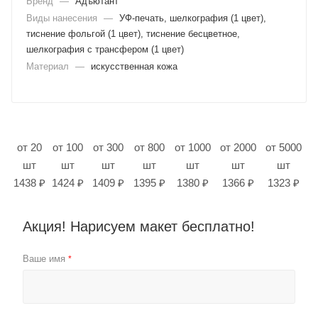
Бренд
—
Адъютант
Виды нанесения
—
УФ-печать, шелкография (1 цвет),
тиснение фольгой (1 цвет), тиснение бесцветное,
шелкография с трансфером (1 цвет)
Материал
—
искусственная кожа
от 20
от 100
от 300
от 800
от 1000
от 2000
от 5000
шт
шт
шт
шт
шт
шт
шт
1438 ₽
1424 ₽
1409 ₽
1395 ₽
1380 ₽
1366 ₽
1323 ₽
Акция! Нарисуем макет бесплатно!
Ваше имя
*