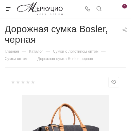
0
Дорожная сумка Bosler,
черная
—
—
—
Главная
Каталог
Сумки с логотипом оптом
—
Сумки оптом
Дорожная сумка Bosler, черная