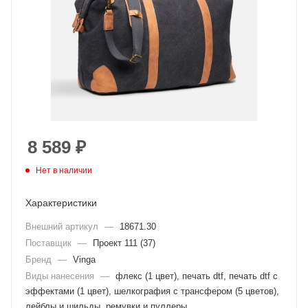
8 589
₽
Нет в наличии
Характеристики
Внешний артикул
—
18671.30
Поставщик
—
Проект 111 (37)
Бренд
—
Vinga
Виды нанесения
—
флекс (1 цвет), печать dtf, печать dtf с
эффектами (1 цвет), шелкография с трансфером (5 цветов),
лейблы и шильды, ремувки и пуллеры