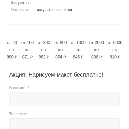
бесцветное
Материал
—
искусственная кожа
от 20
от 100
от 300
от 800
от 1000
от 2000
от 5000
шт
шт
шт
шт
шт
шт
шт
880 ₽
871 ₽
862 ₽
854 ₽
845 ₽
836 ₽
810 ₽
Акция! Нарисуем макет бесплатно!
Ваше имя
*
Телефон
*