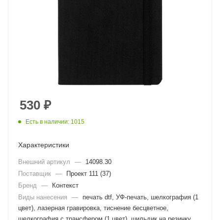
530
₽
Есть в наличии: 1015
Характеристики
Внешний артикул
—
14098.30
Поставщик
—
Проект 111 (37)
Бренд
—
Контекст
Виды нанесения
—
печать dtf, УФ-печать, шелкография (1
цвет), лазерная гравировка, тиснение бесцветное,
шелкография с трансфером (1 цвет), шильдик на резинку