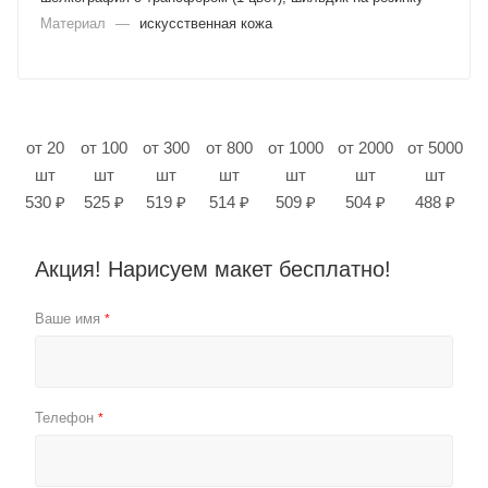
Материал
—
искусственная кожа
от 20
от 100
от 300
от 800
от 1000
от 2000
от 5000
шт
шт
шт
шт
шт
шт
шт
530 ₽
525 ₽
519 ₽
514 ₽
509 ₽
504 ₽
488 ₽
Акция! Нарисуем макет бесплатно!
Ваше имя
*
Телефон
*