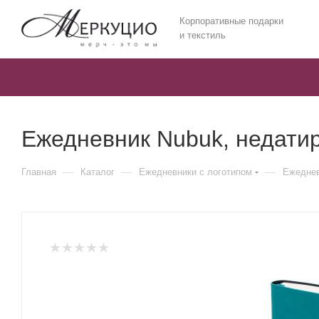
Корпоративные подарки
и текстиль
Ежедневник Nubuk, недати
—
—
—
Главная
Каталог
Ежедневники c логотипом
Ежеднев