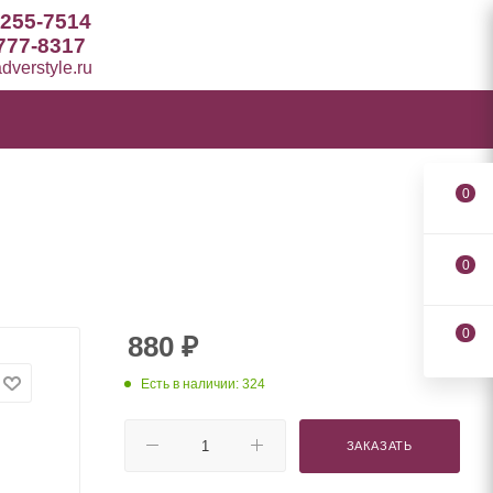
 255-7514
777-8317
verstyle.ru
0
0
0
880
₽
Есть в наличии: 324
ЗАКАЗАТЬ