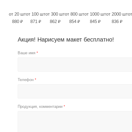
от 20 шт
от 100 шт
от 300 шт
от 800 шт
от 1000 шт
от 2000 шт
о
880 ₽
871 ₽
862 ₽
854 ₽
845 ₽
836 ₽
Акция! Нарисуем макет бесплатно!
Ваше имя
*
Телефон
*
Продукция, комментарии
*