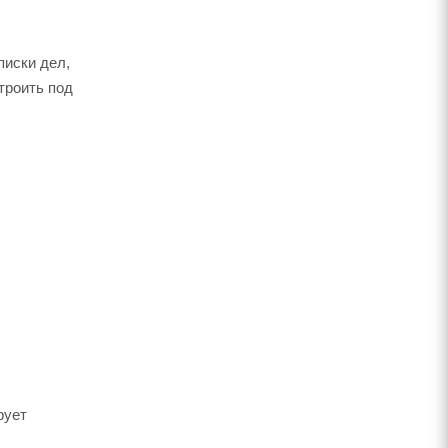
писки дел,
троить под
рует