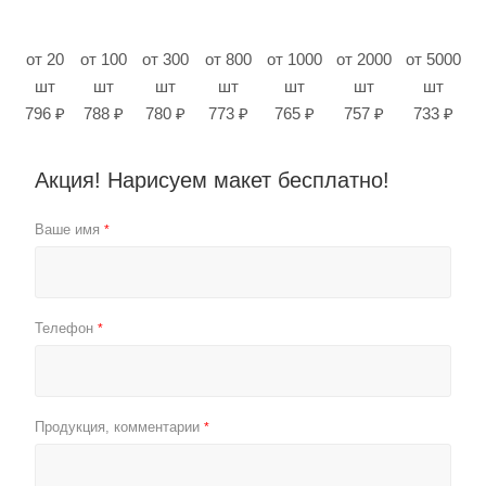
от 20
от 100
от 300
от 800
от 1000
от 2000
от 5000
шт
шт
шт
шт
шт
шт
шт
796 ₽
788 ₽
780 ₽
773 ₽
765 ₽
757 ₽
733 ₽
Акция! Нарисуем макет бесплатно!
Ваше имя
*
Телефон
*
Продукция, комментарии
*