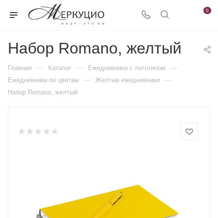
0
Набор Romano, желтый
—
—
—
Главная
Каталог
Ежедневники c логотипом
—
—
Ежедневники по цветам
Желтые ежедневники
Набор Romano, желтый