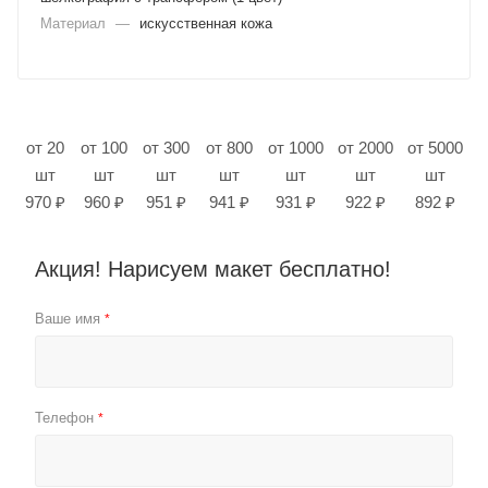
Материал
—
искусственная кожа
от 20
от 100
от 300
от 800
от 1000
от 2000
от 5000
шт
шт
шт
шт
шт
шт
шт
970 ₽
960 ₽
951 ₽
941 ₽
931 ₽
922 ₽
892 ₽
Акция! Нарисуем макет бесплатно!
Ваше имя
*
Телефон
*