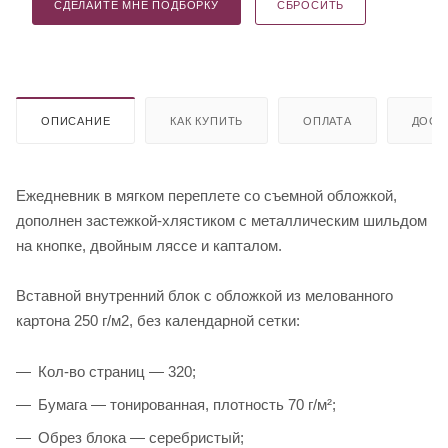
СДЕЛАЙТЕ МНЕ ПОДБОРКУ
СБРОСИТЬ
ОПИСАНИЕ
КАК КУПИТЬ
ОПЛАТА
ДОСТ
Ежедневник в мягком переплете со съемной обложкой,
дополнен застежкой-хлястиком с металлическим шильдом
на кнопке, двойным ляссе и капталом.
Вставной внутренний блок с обложкой из мелованного
картона 250 г/м2, без календарной сетки:
Кол-во страниц — 320;
Бумага — тонированная, плотность 70 г/м²;
Обрез блока — серебристый;