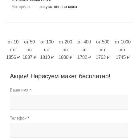
Материал
—
искусственная кожа
от 10
от 50
от 100
от 200
от 400
от 500
от 1000
шт
шт
шт
шт
шт
шт
шт
1856 ₽
1837 ₽
1819 ₽
1800 ₽
1782 ₽
1763 ₽
1745 ₽
Акция! Нарисуем макет бесплатно!
Ваше имя
*
Телефон
*