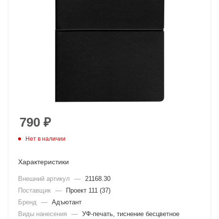
790
₽
Нет в наличии
Характеристики
Внешний артикул
—
21168.30
Поставщик
—
Проект 111 (37)
Бренд
—
Адъютант
Виды нанесения
—
УФ-печать, тиснение бесцветное