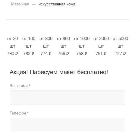
Материал
—
искусственная кожа
от 20
от 100
от 300
от 800
от 1000
от 2000
от 5000
шт
шт
шт
шт
шт
шт
шт
790 ₽
782 ₽
774 ₽
766 ₽
758 ₽
751 ₽
727 ₽
Акция! Нарисуем макет бесплатно!
Ваше имя
*
Телефон
*