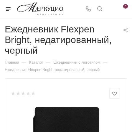
0
Ежедневник Flexpen
Bright, недатированный,
черный
—
—
—
Главная
Каталог
Ежедневники c логотипом
Ежедневник Flexpen Bright, недатированный, черный