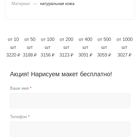
Материал
—
натуральная кожа
от 10
от 50
от 100
от 200
от 400
от 500
от 1000
шт
шт
шт
шт
шт
шт
шт
3220 ₽
3188 ₽
3156 ₽
3123 ₽
3091 ₽
3059 ₽
3027 ₽
Акция! Нарисуем макет бесплатно!
Ваше имя
*
Телефон
*