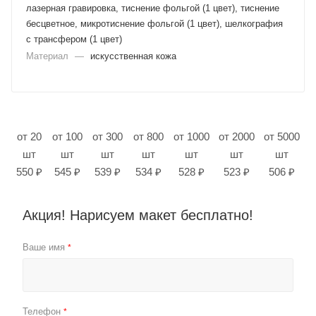
лазерная гравировка, тиснение фольгой (1 цвет), тиснение
бесцветное, микротиснение фольгой (1 цвет), шелкография
с трансфером (1 цвет)
Материал
—
искусственная кожа
от 20
от 100
от 300
от 800
от 1000
от 2000
от 5000
шт
шт
шт
шт
шт
шт
шт
550 ₽
545 ₽
539 ₽
534 ₽
528 ₽
523 ₽
506 ₽
Акция! Нарисуем макет бесплатно!
Ваше имя
*
Телефон
*