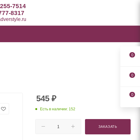
 255-7514
777-8317
verstyle.ru
0
0
0
545
₽
Есть в наличии: 152
ЗАКАЗАТЬ