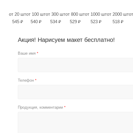
от 20 шт
от 100 шт
от 300 шт
от 800 шт
от 1000 шт
от 2000 шт
о
545 ₽
540 ₽
534 ₽
529 ₽
523 ₽
518 ₽
Акция! Нарисуем макет бесплатно!
Ваше имя
*
Телефон
*
Продукция, комментарии
*