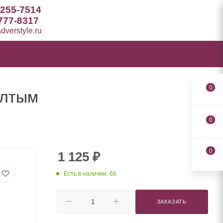
 255-7514
777-8317
verstyle.ru
0
елтым
0
0
1 125
₽
Есть в наличии: 66
ЗАКАЗАТЬ