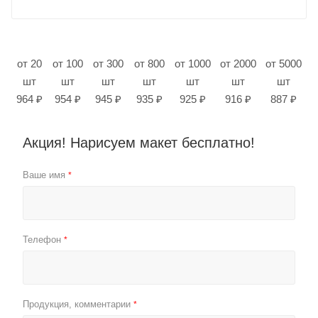
от 20
от 100
от 300
от 800
от 1000
от 2000
от 5000
шт
шт
шт
шт
шт
шт
шт
964 ₽
954 ₽
945 ₽
935 ₽
925 ₽
916 ₽
887 ₽
Акция! Нарисуем макет бесплатно!
Ваше имя
*
Телефон
*
Продукция, комментарии
*