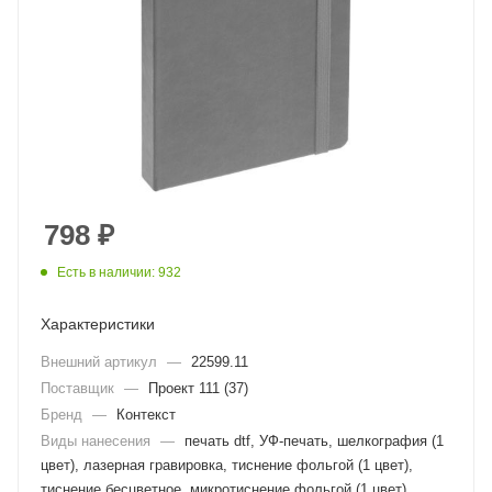
798
₽
Есть в наличии: 932
Характеристики
Внешний артикул
—
22599.11
Поставщик
—
Проект 111 (37)
Бренд
—
Контекст
Виды нанесения
—
печать dtf, УФ-печать, шелкография (1
цвет), лазерная гравировка, тиснение фольгой (1 цвет),
тиснение бесцветное, микротиснение фольгой (1 цвет),