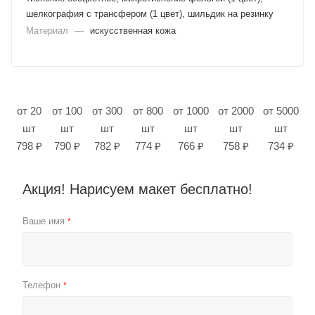
шелкография с трансфером (1 цвет), шильдик на резинку
Материал
—
искусственная кожа
от 20
от 100
от 300
от 800
от 1000
от 2000
от 5000
шт
шт
шт
шт
шт
шт
шт
798 ₽
790 ₽
782 ₽
774 ₽
766 ₽
758 ₽
734 ₽
Акция! Нарисуем макет бесплатно!
Ваше имя
*
Телефон
*