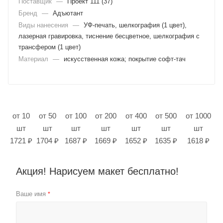
Поставщик
—
Проект 111 (37)
Бренд
—
Адъютант
Виды нанесения
—
УФ-печать, шелкография (1 цвет),
лазерная гравировка, тиснение бесцветное, шелкография с
трансфером (1 цвет)
Материал
—
искусственная кожа; покрытие софт-тач
от 10
от 50
от 100
от 200
от 400
от 500
от 1000
шт
шт
шт
шт
шт
шт
шт
1721 ₽
1704 ₽
1687 ₽
1669 ₽
1652 ₽
1635 ₽
1618 ₽
Акция! Нарисуем макет бесплатно!
Ваше имя
*