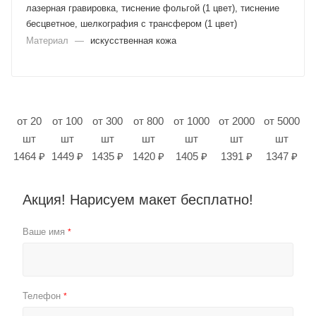
лазерная гравировка, тиснение фольгой (1 цвет), тиснение
бесцветное, шелкография с трансфером (1 цвет)
Материал
—
искусственная кожа
от 20
от 100
от 300
от 800
от 1000
от 2000
от 5000
шт
шт
шт
шт
шт
шт
шт
1464 ₽
1449 ₽
1435 ₽
1420 ₽
1405 ₽
1391 ₽
1347 ₽
Акция! Нарисуем макет бесплатно!
Ваше имя
*
Телефон
*