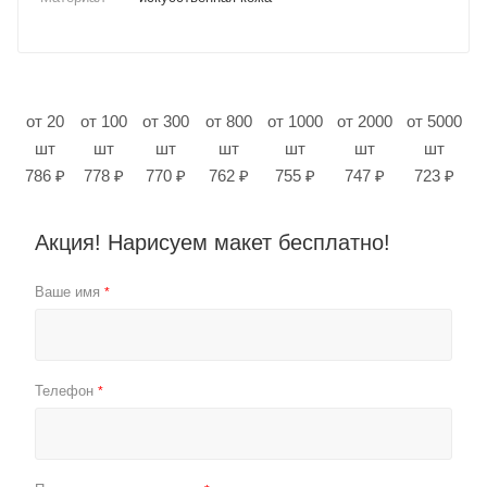
от 20
от 100
от 300
от 800
от 1000
от 2000
от 5000
шт
шт
шт
шт
шт
шт
шт
786 ₽
778 ₽
770 ₽
762 ₽
755 ₽
747 ₽
723 ₽
Акция! Нарисуем макет бесплатно!
Ваше имя
*
Телефон
*