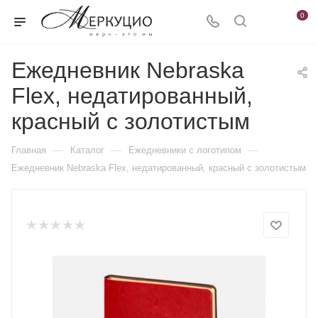
0
Ежедневник Nebraska
Flex, недатированный,
красный с золотистым
—
—
—
Главная
Каталог
Ежедневники c логотипом
Ежедневник Nebraska Flex, недатированный, красный с золотистым