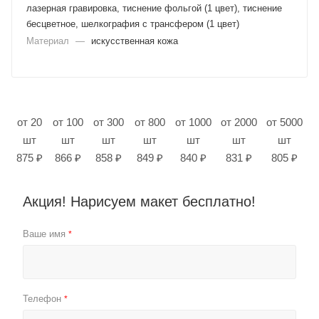
лазерная гравировка, тиснение фольгой (1 цвет), тиснение
бесцветное, шелкография с трансфером (1 цвет)
Материал
—
искусственная кожа
от 20
от 100
от 300
от 800
от 1000
от 2000
от 5000
шт
шт
шт
шт
шт
шт
шт
875 ₽
866 ₽
858 ₽
849 ₽
840 ₽
831 ₽
805 ₽
Акция! Нарисуем макет бесплатно!
Ваше имя
*
Телефон
*