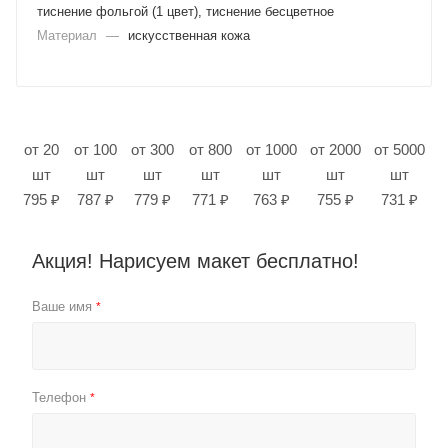
тиснение фольгой (1 цвет), тиснение бесцветное
Материал
—
искусственная кожа
от 20
от 100
от 300
от 800
от 1000
от 2000
от 5000
шт
шт
шт
шт
шт
шт
шт
795 ₽
787 ₽
779 ₽
771 ₽
763 ₽
755 ₽
731 ₽
Акция! Нарисуем макет бесплатно!
Ваше имя
*
Телефон
*