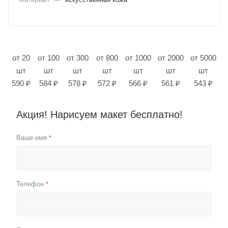
от 20
от 100
от 300
от 800
от 1000
от 2000
от 5000
шт
шт
шт
шт
шт
шт
шт
590 ₽
584 ₽
578 ₽
572 ₽
566 ₽
561 ₽
543 ₽
Акция! Нарисуем макет бесплатно!
Ваше имя
*
Телефон
*